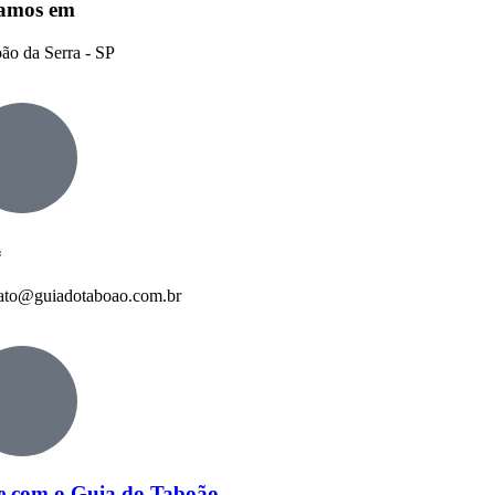
amos em
ão da Serra - SP
:
ato@guiadotaboao.com.br
e com o Guia do Taboão